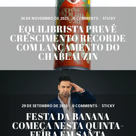
26 DE NOVEMBRO DE 2025
/
0 COMMENTS
/
STICKY
EQUILIBRISTA PREVÊ
CRESCIMENTO RECORDE
COM LANÇAMENTO DO
CHABLAUZIN
29 DE SETEMBRO DE 2025
/
0 COMMENTS
/
STICKY
FESTA DA BANANA
COMEÇA NESTA QUINTA-
FEIRA EM SANTA