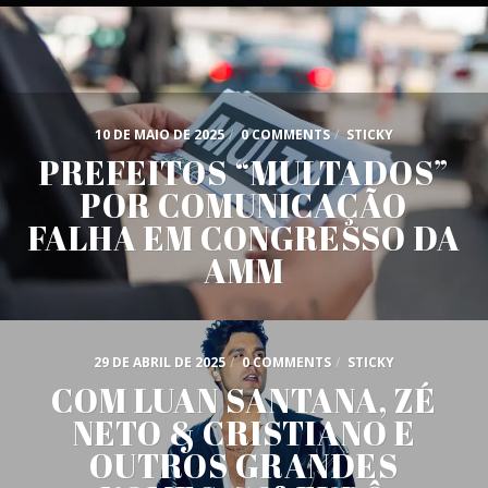
10 DE MAIO DE 2025
/
0 COMMENTS
/
STICKY
PREFEITOS “MULTADOS”
POR COMUNICAÇÃO
FALHA EM CONGRESSO DA
AMM
29 DE ABRIL DE 2025
/
0 COMMENTS
/
STICKY
COM LUAN SANTANA, ZÉ
NETO & CRISTIANO E
OUTROS GRANDES