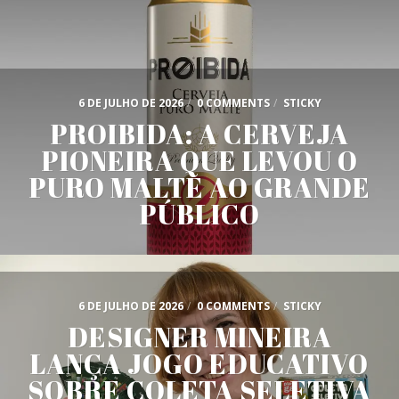
6 DE JULHO DE 2026
/
0 COMMENTS
/
STICKY
PROIBIDA: A CERVEJA
PIONEIRA QUE LEVOU O
PURO MALTE AO GRANDE
PÚBLICO
6 DE JULHO DE 2026
/
0 COMMENTS
/
STICKY
DESIGNER MINEIRA
LANÇA JOGO EDUCATIVO
SOBRE COLETA SELETIVA