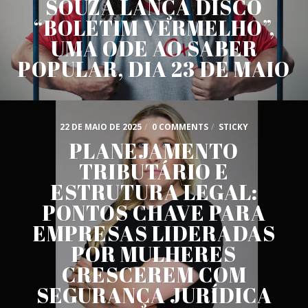
SOUZA LANÇA DISCO
“BOLETIM VERMELHO”,
UMA ODE AO SABER
POPULAR, DIA 23 DE MAIO
22 DE MAIO DE 2025
/
0 COMMENTS
/
STICKY
PLANEJAMENTO
TRIBUTÁRIO E
ESTRUTURA LEGAL:
PONTOS CHAVE PARA
EMPRESAS LIDERADAS
POR MULHERES
CRESCEREM COM
SEGURANÇA JURÍDICA