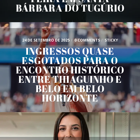
BÁRBARA DO TUGÚRIO
24 DE SETEMBRO DE 2025
/
0 COMMENTS
/
STICKY
INGRESSOS QUASE
ESGOTADOS PARA O
ENCONTRO HISTÓRICO
ENTRE THIAGUINHO E
BELO EM BELO
HORIZONTE