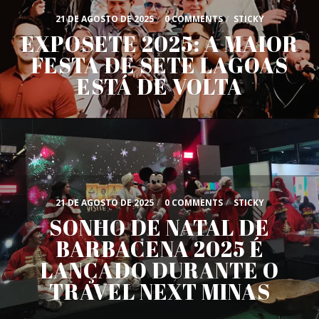
21 DE AGOSTO DE 2025
/
0 COMMENTS
/
STICKY
EXPOSETE 2025: A MAIOR
FESTA DE SETE LAGOAS
ESTÁ DE VOLTA
21 DE AGOSTO DE 2025
/
0 COMMENTS
/
STICKY
SONHO DE NATAL DE
BARBACENA 2025 É
LANÇADO DURANTE O
TRAVEL NEXT MINAS