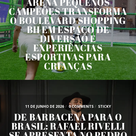
ARENA PEQUENOS
CAMPEÕES TRANSFORMA
O BOULEVARD SHOPPING
BH EM ESPAÇO DE
DIVERSÃO E
EXPERIÊNCIAS
ESPORTIVAS PARA
CRIANÇAS
11 DE JUNHO DE 2026
/
0 COMMENTS
/
STICKY
DE BARBACENA PARA O
BRASIL: RAFAEL RIVELLI
SE APRESENTA NO PEDRO