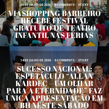
20 DE JULHO DE 2026
/
0 COMMENTS
/
STICKY
VIASHOPPING BARREIRO
RECEBE FESTIVAL
GRATUITO DE TEATRO
INFANTIL NAS FÉRIAS
14 DE JULHO DE 2026
/
0 COMMENTS
/
STICKY
SUCESSO NACIONAL:
ESPETÁCULO “ALLAN
KARDEC – UM OLHAR
PARA A ETERNIDADE” FAZ
ÚNICA APRESENTAÇÃO EM
BH NESTE SÁBADO