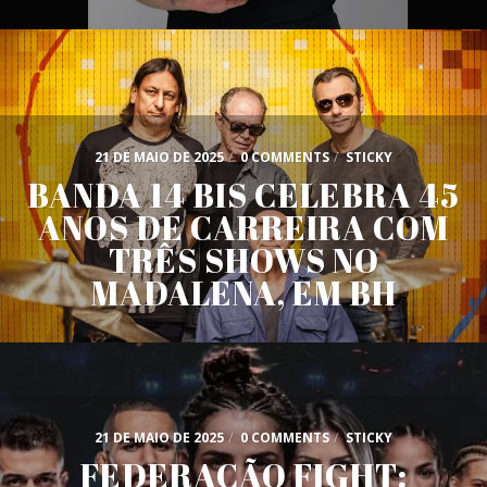
21 DE MAIO DE 2025
/
0 COMMENTS
/
STICKY
BANDA 14 BIS CELEBRA 45
ANOS DE CARREIRA COM
TRÊS SHOWS NO
MADALENA, EM BH
21 DE MAIO DE 2025
/
0 COMMENTS
/
STICKY
FEDERAÇÃO FIGHT: