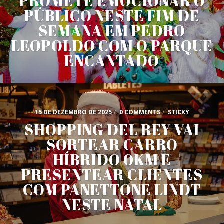
PROMETE EMOCIONAR O
PÚBLICO NESTE FIM DE
SEMANA EM PEDRO
LEOPOLDO COM O PARQUE
ENCANTADO
15 DE DEZEMBRO DE 2025
/
0 COMMENTS
/
STICKY
SHOPPING DEL REY VAI
SORTEAR CARRO
HÍBRIDO 0KM E
PRESENTEAR CLIENTES
COM PANETTONE LINDT
NESTE NATAL