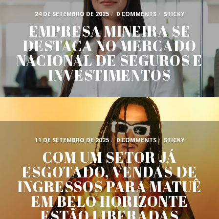
24 DE SETEMBRO DE 2025
/
0 COMMENTS
/
STICKY
EMPRESA MINEIRA SE
DESTACA NO MERCADO
NACIONAL DE SEGUROS E
INVESTIMENTOS
11 DE SETEMBRO DE 2025
/
0 COMMENTS
/
STICKY
COM UM SETOR JÁ
ESGOTADO, VENDAS DE
INGRESSOS PARA MATUÊ
EM BELO HORIZONTE
ESTÃO LIBERADAS