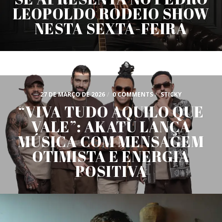
LEOPOLDO RODEIO SHOW
NESTA SEXTA-FEIRA
27 DE MARÇO DE 2026
/
0 COMMENTS
/
STICKY
“VIVA TUDO AQUILO QUE
VALE”: AKATU LANÇA
MÚSICA COM MENSAGEM
OTIMISTA E ENERGIA
POSITIVA