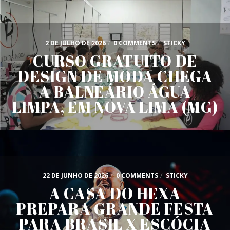
2 DE JULHO DE 2026
/
0 COMMENTS
/
STICKY
CURSO GRATUITO DE
DESIGN DE MODA CHEGA
A BALNEÁRIO ÁGUA
LIMPA, EM NOVA LIMA (MG)
22 DE JUNHO DE 2026
/
0 COMMENTS
/
STICKY
A CASA DO HEXA
PREPARA GRANDE FESTA
PARA BRASIL X ESCÓCIA