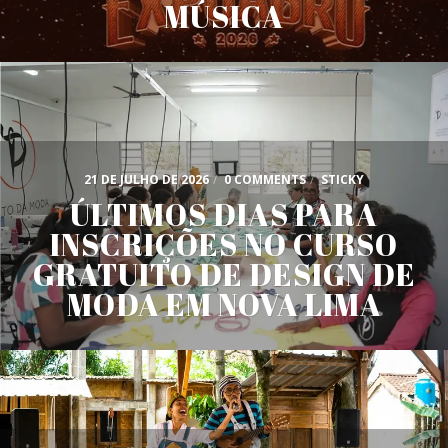
MÚSICA
21 DE JULHO DE 2026
/
0 COMMENTS
/
STICKY
ÚLTIMOS DIAS PARA
INSCRIÇÕES NO CURSO
GRATUITO DE DESIGN DE
MODA EM NOVA LIMA