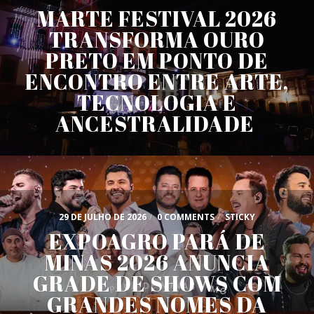
MARTE FESTIVAL 2026
TRANSFORMA OURO
PRETO EM PONTO DE
ENCONTRO ENTRE ARTE,
TECNOLOGIA E
ANCESTRALIDADE
29 DE JULHO DE 2026
/
0 COMMENTS
/
STICKY
EXPOAGRO PARÁ DE
MINAS 2026 ANUNCIA
GRADE DE SHOWS COM
GRANDES NOMES DA