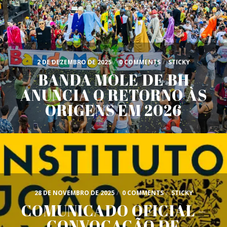
2 DE DEZEMBRO DE 2025
/
0 COMMENTS
/
STICKY
BANDA MOLE DE BH
ANUNCIA O RETORNO ÀS
ORIGENS EM 2026
28 DE NOVEMBRO DE 2025
/
0 COMMENTS
/
STICKY
COMUNICADO OFICIAL –
CONVOCAÇÃO DE