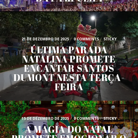
21 DE DEZEMBRO DE 2025
/
0 COMMENTS
/
STICKY
ÚLTIMA PARADA
NATALINA PROMETE
ENCANTAR SANTOS
DUMONT NESTA TERÇA-
FEIRA
15 DE DEZEMBRO DE 2025
/
0 COMMENTS
/
STICKY
A MAGIA DO NATAL