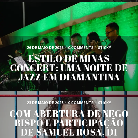
26 DE MAIO DE 2025
/
0 COMMENTS
/
STICKY
ESTILO DE MINAS
CONCERT: UMA NOITE DE
JAZZ EM DIAMANTINA
23 DE MAIO DE 2025
/
0 COMMENTS
/
STICKY
COM ABERTURA DE NEGO
BISPO E PARTICIPAÇÃO
DE SAMUEL ROSA, DI