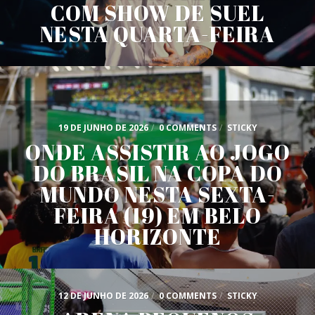
COM SHOW DE SUEL
NESTA QUARTA-FEIRA
19 DE JUNHO DE 2026
/
0 COMMENTS
/
STICKY
ONDE ASSISTIR AO JOGO
DO BRASIL NA COPA DO
MUNDO NESTA SEXTA-
FEIRA (19) EM BELO
HORIZONTE
12 DE JUNHO DE 2026
/
0 COMMENTS
/
STICKY