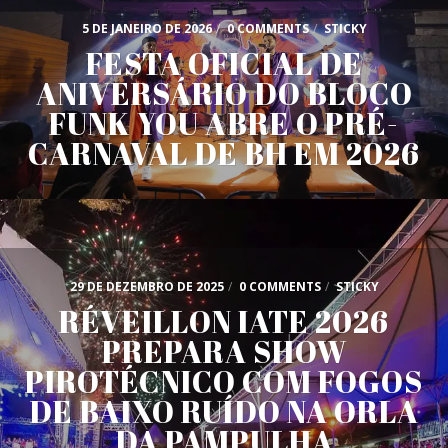
5 DE JANEIRO DE 2026
/
0 COMMENTS
/
STICKY
FESTA OFICIAL DE
ANIVERSÁRIO DO BLOCO
FUNK YOU ABRE O PRÉ-
CARNAVAL DE BH EM 2026
29 DE DEZEMBRO DE 2025
/
0 COMMENTS
/
STICKY
RÉVEILLON IATE 2026
PREPARA SHOW
PIROTÉCNICO COM FOGOS
DE BAIXO RUÍDO NA ORLA
DA PAMPULHA