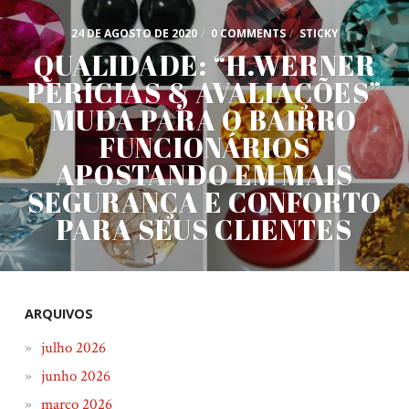
24 DE AGOSTO DE 2020
/
0 COMMENTS
/
STICKY
QUALIDADE: “H.WERNER
PERÍCIAS & AVALIAÇÕES”
MUDA PARA O BAIRRO
FUNCIONÁRIOS
APOSTANDO EM MAIS
SEGURANÇA E CONFORTO
PARA SEUS CLIENTES
ARQUIVOS
julho 2026
junho 2026
março 2026