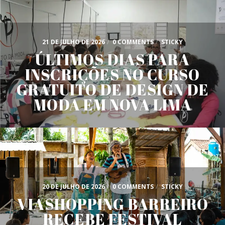
21 DE JULHO DE 2026
/
0 COMMENTS
/
STICKY
ÚLTIMOS DIAS PARA
INSCRIÇÕES NO CURSO
GRATUITO DE DESIGN DE
MODA EM NOVA LIMA
20 DE JULHO DE 2026
/
0 COMMENTS
/
STICKY
VIASHOPPING BARREIRO
RECEBE FESTIVAL