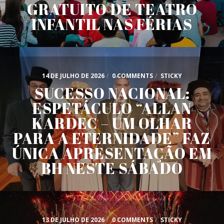
GRATUITO DE TEATRO
INFANTIL NAS FÉRIAS
14 DE JULHO DE 2026
/
0 COMMENTS
/
STICKY
SUCESSO NACIONAL:
ESPETÁCULO “ALLAN
KARDEC – UM OLHAR
PARA A ETERNIDADE” FAZ
ÚNICA APRESENTAÇÃO EM
BH NESTE SÁBADO
13 DE JULHO DE 2026
/
0 COMMENTS
/
STICKY