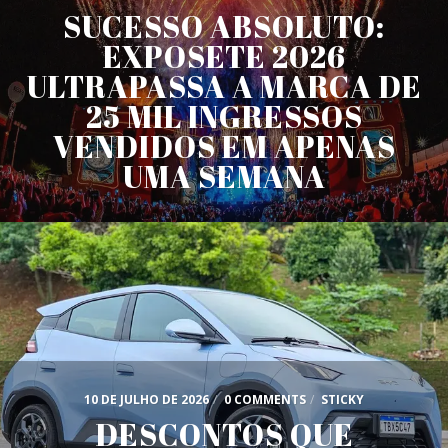
SUCESSO ABSOLUTO:
EXPOSETE 2026
ULTRAPASSA A MARCA DE
25 MIL INGRESSOS
VENDIDOS EM APENAS
UMA SEMANA
10 DE JULHO DE 2026
/
0 COMMENTS
/
STICKY
DESCONTOS QUE