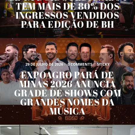
TEM MAIS DE 80% DOS
INGRESSOS VENDIDOS
PARA EDIÇÃO DE BH
29 DE JULHO DE 2026
/
0 COMMENTS
/
STICKY
EXPOAGRO PARÁ DE
MINAS 2026 ANUNCIA
GRADE DE SHOWS COM
GRANDES NOMES DA
MÚSICA