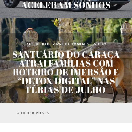
ACELERAM SONHOS
7 DE JULHO DE 2026
/
0 COMMENTS
/
STICKY
SANTUÁRIO DO CARAÇA
ATRAI FAMÍLIAS COM
ROTEIRO DE IMERSÃO E
“DETOX DIGITAL” NAS
FÉRIAS DE JULHO
« OLDER POSTS