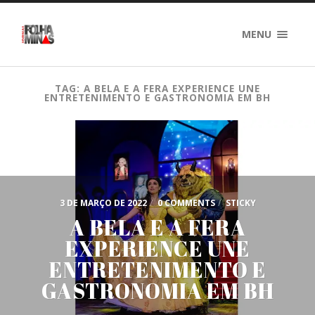
MENU
TAG: A BELA E A FERA EXPERIENCE UNE
ENTRETENIMENTO E GASTRONOMIA EM BH
3 DE MARÇO DE 2022
/
0 COMMENTS
/
STICKY
A BELA E A FERA
EXPERIENCE UNE
ENTRETENIMENTO E
GASTRONOMIA EM BH