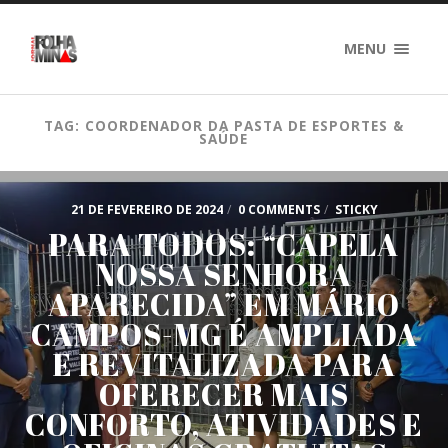
MENU
TAG: COORDENADOR DA PASTA DE ESPORTES &
SAÚDE
21 DE FEVEREIRO DE 2024
/
0 COMMENTS
/
STICKY
PARA TODOS: “CAPELA
NOSSA SENHORA
APARECIDA” EM MÁRIO
CAMPOS-MG É AMPLIADA
E REVITALIZADA PARA
OFERECER MAIS
CONFORTO, ATIVIDADES E