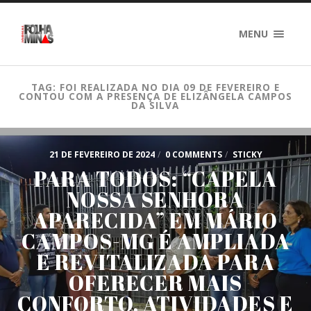
MENU
TAG: FOI REALIZADA NO DIA 09 DE FEVEREIRO E
CONTOU COM A PRESENÇA DE ELIZÂNGELA CAMPOS
DA SILVA
21 DE FEVEREIRO DE 2024
/
0 COMMENTS
/
STICKY
PARA TODOS: “CAPELA
NOSSA SENHORA
APARECIDA” EM MÁRIO
CAMPOS-MG É AMPLIADA
E REVITALIZADA PARA
OFERECER MAIS
CONFORTO, ATIVIDADES E