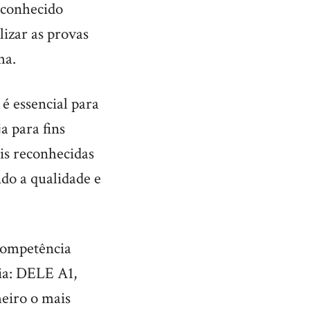
reconhecido
lizar as provas
ha.
é essencial para
a para fins
ais reconhecidas
ndo a qualidade e
 competência
ia: DELE A1,
eiro o mais