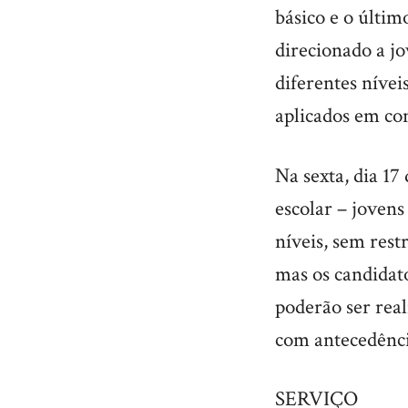
básico e o últi
direcionado a jo
diferentes nívei
aplicados em co
Na sexta, dia 17
escolar – jovens
níveis, sem rest
mas os candidat
poderão ser rea
com antecedênci
SERVIÇO