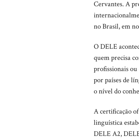
Cervantes. A pro
internacionalmen
no Brasil, em n
O DELE acontece
quem precisa com
profissionais ou
por países de lí
o nível do conh
A certificação o
linguística est
DELE A2, DELE 