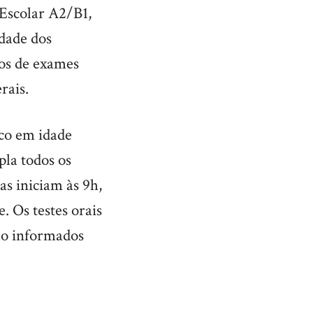
 Escolar A2/B1,
ldade dos
los de exames
rais.
ico em idade
pla todos os
as iniciam às 9h,
 Os testes orais
rão informados