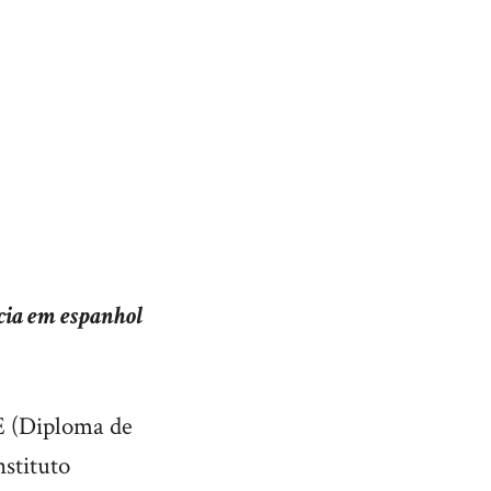
ncia em espanhol
LE (Diploma de
nstituto