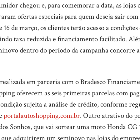
idor chegou e, para comemorar a data, as lojas 
aram ofertas especiais para quem deseja sair com 
 e 16 de março, os clientes terão acesso a condições
uindo taxa reduzida e financiamento facilitado. Al
inovo dentro do período da campanha concorre 
 realizada em parceria com o Bradesco Financiamen
pping oferecem as seis primeiras parcelas com pa
condição sujeita a análise de crédito, conforme re
te
portalautoshopping.com.br
. Outro atrativo do p
dos Sonhos, que vai sortear uma moto Honda C
es que adquirirem um seminovo nas lojas do empre