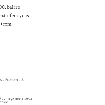
00, bairro
xta-feira, das
h (com
sil
,
Economia &
25 começa nesta sexta-
poldo