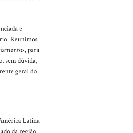
enciada e
prio. Reunimos
ciamentos, para
to, sem dúvida,
rente geral do
 América Latina
dado da região.