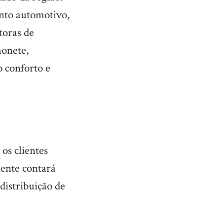
nto automotivo,
etoras de
honete,
o conforto e
 os clientes
iente contará
distribuição de