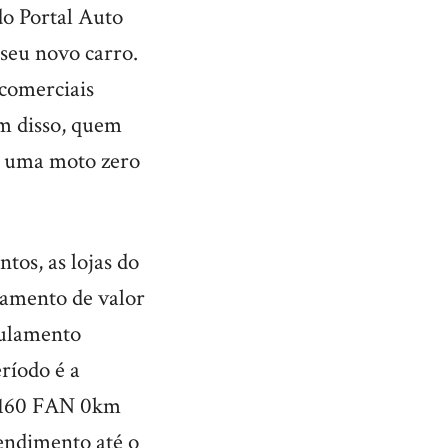
do Portal Auto
seu novo carro.
 comerciais
ém disso, quem
a uma moto zero
tos, as lojas do
gamento de valor
gulamento
eríodo é a
G 160 FAN 0km
endimento até o