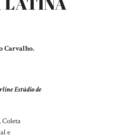
 LATINA
o Carvalho.
rline Estúdio de
, Coleta
al e