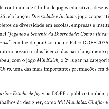
dá continuidade à linha de jogos educativos desenv
25, ela lançou
Diversidade e Inclusão
, jogo cooperat
etos de diversidade em escolas, empresas e instit
inel
“Jogando a Semente da Diversidade: Como utilizar 
siva”
, conduzido por Carline no Palco DOFF 2025
 autora possui títulos licenciados para lançamento 
cebeu, com o jogo
MindClick
, o 2º lugar na categori
’Ouro
, uma das mais importantes premiações em de
rline Estúdio de Jogos
na DOFF o público também p
rabalhos da designer, como
Mil Mandalas
,
Giraflor
e