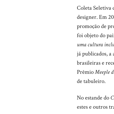
Coleta Seletiva 
designer. Em 20
promoção de proj
foi objeto do pa
uma cultura inclu
já publicados, a
brasileiras e re
Prêmio
Meeple d
de tabuleiro.
No estande do
Ca
estes e outros t