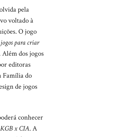
olvida pela
ivo voltado à
uições. O jogo
jogos para criar
. Além dos jogos
por editoras
a Família do
sign de jogos
oderá conhecer
KGB x CIA
. A