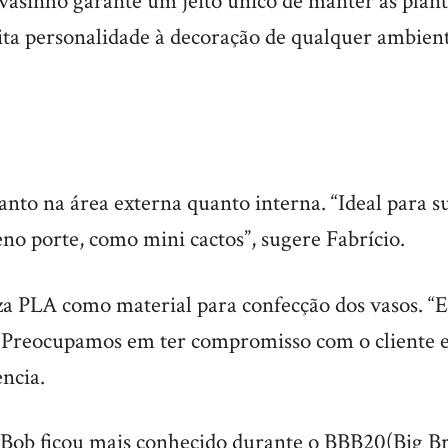
vasinho garante um jeito único de manter as plant
ta personalidade à decoração de qualquer ambiente
anto na área externa quanto interna. “Ideal para s
no porte, como mini cactos”, sugere Fabrício.
za PLA como material para confecção dos vasos. “E
 Preocupamos em ter compromisso com o cliente 
ncia.
Bob ficou mais conhecido durante o BBB20(Big Bro