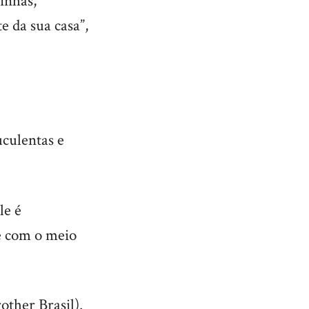
inhas,
 da sua casa”,
uculentas e
le é
e com o meio
ther Brasil).