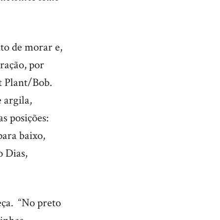
to de morar e,
ração, por
t Plant/Bob.
 argila,
as posições:
para baixo,
o Dias,
eça. “No preto