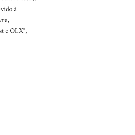
evido à
vre,
st e OLX”,