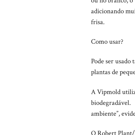
ou no branco, o 
adicionando mui
frisa.
Como usar?
Pode ser usado t
plantas de peque
A Vipmold utili
biodegradável.
ambiente”, evide
O Robert Plant/